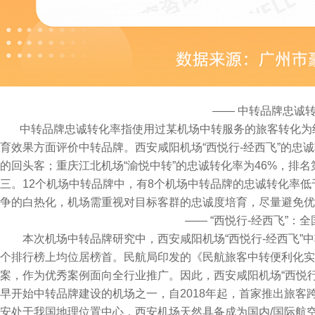
—— 中转品牌忠诚转
中转品牌忠诚转化率指使用过某机场中转服务的旅客转化为经
育效果方面评价中转品牌。西安咸阳机场“西悦行-经西飞”的忠
的回头客；重庆江北机场“渝悦中转”的忠诚转化率为46%，排名
三。12个机场中转品牌中，有8个机场中转品牌的忠诚转化率低
争的白热化，机场需重视对目标客群的忠诚度培育，尽量避免优
—— “西悦行-经西飞”：
本次机场中转品牌研究中，西安咸阳机场“西悦行-经西飞”中
个排行榜上均位居榜首。民航局印发的《民航旅客中转便利化实
案，作为优秀案例面向全行业推广。因此，西安咸阳机场“西悦行
早开始中转品牌建设的机场之一，自2018年起，首家推出旅
安处于我国地理位置中心，西安机场天然具备成为国内/国际航