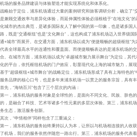
机场的服务品牌建设与体验塑造才能实现系统化和体系化。
战略始于定位，浦东机场通过大量的案例研究和旅客调研分析，确立了“交
是兼顾交通效率与差异化体验，而延伸属性体验必须根植于“在地文化”的
化城市的杰出典范，是诸多国际友人了解中国的第一印象，也是诸多国人
路，既是“交通枢纽”也是“文化舞台”，这也构成了浦东机场迈入世界级
通+城市”而展开。在交通方面，浦东机场以成为“便捷顺畅的超级枢纽”
代表全球最高水平的连通性和覆盖面。而便捷顺畅表达的是浦东机场的交
合。在城市方面，浦东机场以成为“卓越城市魅力展示舞台”为定位，其
化的平台，依托枢纽机场的门户效应，彰显现代化上海的城市魅力，展现
基于“超级枢纽+城市舞台”的战略定位，浦东机场形成了具有上海特色的“
服务品牌的核心口号，也是多年来浦东机场一以贯之的服务宗旨，具有丰
首先，“海纳百川”包含了三个层次的内涵：
第一，浦东机场的服务对象是全球性的，是面向不同文化、民族、肤色的
的，是融合了科技、艺术等诸多个性元素的多层次体验。第三，浦东机场
务生态，激活服务创新。
其次，“申情相伴”同样包含了三重涵义：
第一，浦东机场的服务始终秉持以人为本，让所以与机场相连接的人收获
了机场，我们的服务依然伴随您一路出行。第三，浦东机场的服务代表着“