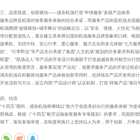
三、品质筑底，创新驱动——浦东机场打造“申情服务”多级产品体系
服务品牌是机场对旅客服务体验的综合承诺，而服务产品则是机场兑现服
机场围绕“超级枢纽+城市舞台”的战略定位，以“安全、便捷、人性化”
理分配资源投入，逐步建立具有辨识度的机场服务品牌形象和口碑。根据公
捷乘机、无忧中转、安心行李、爱心服务、魅力文化和多元体验”七大服
款”、“行李即达”等产品充分承接了集团“人文机场”规划的任务要求和机
联盟”、“肌场达人”等产品的开发设计则着眼于打造超越旅客对航空出行
从管理的角度而言，服务要实现“产品化”，就要求服务产品的开发过程
浦东机场在积极推动服务产品体验创新等同时，也持续在产品开发和设计
开发流程与方法，设立内部“产品设计师”认证机制，打造“样板产品”项
四、结语
“十四五”期间，浦东机场将继续以“致力于创造美好出行的服务体验”为使
部挑战，根据《“十四五”航空运输旅客服务专项规划》的要求，巩固疫
领下，落实各项举措，在制度和执行上坚持以人为本，用于创新，力争在