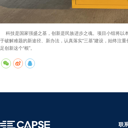
科技是国家强盛之基，创新是民族进步之魂。项目小组将以本次
于破解难题的新途径、新办法，认真落实“三基”建设，始终注重创
足创新这个“根”。
联