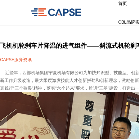
首页
CBL品牌
飞机机轮刹车片降温的进气组件——斜流式机轮刹
CAPSE服务资讯
近些年，西部机场集团宁夏机场有限公司为加快知识型、技能型、创新
新工作升级改造，最大限度激发技能人才创新拼劲和创新理念，激励创新
真践行“三个敬畏”精神，落实“六个起来”要求，推进“三基”建设，打造